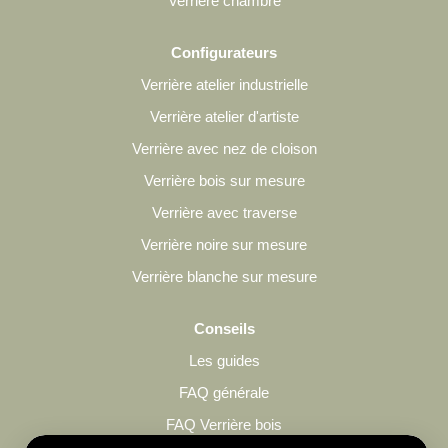
Verrière chambre
Configurateurs
Verrière atelier industrielle
Verrière atelier d'artiste
Verrière avec nez de cloison
Verrière bois sur mesure
Verrière avec traverse
Verrière noire sur mesure
Verrière blanche sur mesure
Conseils
Les guides
FAQ générale
FAQ Verrière bois