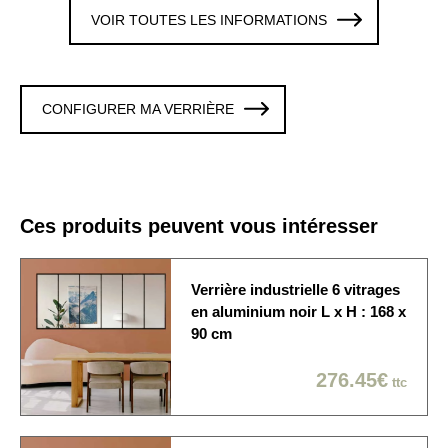
VOIR TOUTES LES INFORMATIONS
2 Verres trempé 8 mm
Vitrages
clair
Colori / Finition
NOIR
CONFIGURER MA VERRIÈRE
La verrière est fixée sur
les 4 cotés. Cette option
Fixation murale
est modifiable en
personnalisant la verrière
Ces produits peuvent vous intéresser
Origine de
Produit fabriqué en France
fabrication
Verrière industrielle 6 vitrages
La verrière est
en aluminium noir L x H : 168 x
Délai de fabrication
généralement expédiée
90 cm
sous 10 à 15 jours ouvrés
276.45€
ttc
Economique / Choix du
jour
Sur rendez-vous: 1/2
Modes de livraison