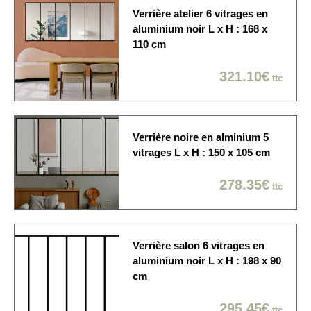
journée / créneau de 2
Verrière atelier 6 vitrages en
heures / Dans la pièce de
aluminium noir L x H : 168 x
votre choix
110 cm
321.10€
ttc
Verrière noire en alminium 5
vitrages L x H : 150 x 105 cm
278.35€
ttc
Verrière salon 6 vitrages en
aluminium noir L x H : 198 x 90
cm
295.45€
ttc