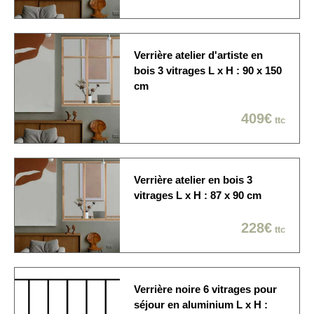
La verrière est
Délai de fabrication
généralement expédiée
sous 10 à 15 jours ouvrés
Verrière atelier d'artiste en
Economique / Choix du
bois 3 vitrages L x H : 90 x 150
jour
cm
Sur rendez-vous: 1/2
Modes de livraison
journée / créneau de 2
409€
ttc
heures / Dans la pièce de
votre choix
Verrière atelier en bois 3
vitrages L x H : 87 x 90 cm
228€
ttc
Verrière noire 6 vitrages pour
séjour en aluminium L x H :