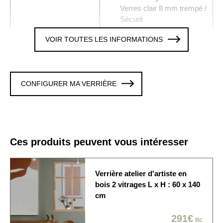
Verres clair 8 mm trempé /
Sécurit
VOIR TOUTES LES INFORMATIONS
2 x 4 Verres trempé 8 mm
Vitrages
clair
Colori / Finition
CHENE
CONFIGURER MA VERRIÈRE
Verrière avec 1 traverse,
Traverse
hauteur de l'imposte 300
mm
La verrière est fixée sur
Ces produits peuvent vous intéresser
les 4 cotés. Cette option
Fixation murale
est modifiable en
personnalisant la verrière
Verrière atelier d'artiste en
bois 2 vitrages L x H : 60 x 140
Origine de
cm
Produit fabriqué en France
fabrication
291€
ttc