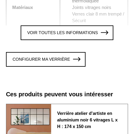
thermolaquée
Matériaux
Joints vitrages noirs
Verres clair 8 mm trempé /
Sécurit
VOIR TOUTES LES INFORMATIONS
2 x 3 Verres trempé 8 mm
Vitrages
clair
Colori / Finition
NOIR
CONFIGURER MA VERRIÈRE
Verrière avec 1 traverse,
Traverse
hauteur de l'imposte 300
mm
La verrière est fixée sur
Ces produits peuvent vous intéresser
les 4 cotés. Cette option
Fixation murale
est modifiable en
personnalisant la verrière
Verrière atelier d'artiste en
aluminium noir 6 vitrages L x
Origine de
H : 174 x 150 cm
Produit fabriqué en France
fabrication