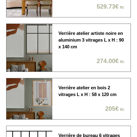
529.73€
ttc
La verrière est
Délai de fabrication
généralement expédiée
sous 10 à 15 jours ouvrés
Verrière atelier artiste noire en
Economique / Choix du
aluminium 3 vitrages L x H : 90
jour
x 140 cm
Sur rendez-vous: 1/2
Modes de livraison
journée / créneau de 2
274.00€
ttc
heures / Dans la pièce de
votre choix
Verrière atelier en bois 2
vitrages L x H : 58 x 120 cm
205€
ttc
Verrière de bureau 6 vitrages