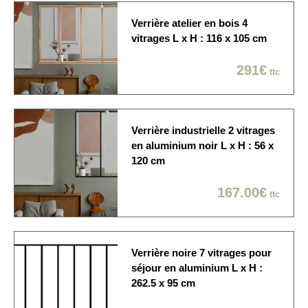
sous 10 à 15 jours ouvrés
Verrière atelier en bois 4
Economique / Choix du
vitrages L x H : 116 x 105 cm
jour
Sur rendez-vous: 1/2
Modes de livraison
291€
ttc
journée / créneau de 2
heures / Dans la pièce de
votre choix
Verrière industrielle 2 vitrages
en aluminium noir L x H : 56 x
120 cm
167.00€
ttc
Verrière noire 7 vitrages pour
séjour en aluminium L x H :
262.5 x 95 cm