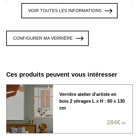
VOIR TOUTES LES INFORMATIONS
2 x 6 Verres trempé 8 mm
Vitrages
clair
Colori / Finition
CHENE
CONFIGURER MA VERRIÈRE
Verrière avec 1 traverse,
Traverse
hauteur de l'imposte 300
mm
La verrière est fixée sur
Ces produits peuvent vous intéresser
les 4 cotés. Cette option
Fixation murale
est modifiable en
personnalisant la verrière
Verrière atelier d'artiste en
bois 2 vitrages L x H : 60 x 130
Origine de
cm
Produit fabriqué en France
fabrication
284€
ttc
La verrière est
Délai de fabrication
généralement expédiée