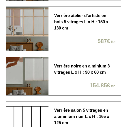
Délai de fabrication
généralement expédiée
sous 10 à 15 jours ouvrés
Verrière atelier d'artiste en
Economique / Choix du
bois 5 vitrages L x H : 150 x
jour
130 cm
Sur rendez-vous: 1/2
Modes de livraison
journée / créneau de 2
587€
ttc
heures / Dans la pièce de
votre choix
Verrière noire en alminium 3
vitrages L x H : 90 x 60 cm
154.85€
ttc
Verrière salon 5 vitrages en
aluminium noir L x H : 165 x
125 cm