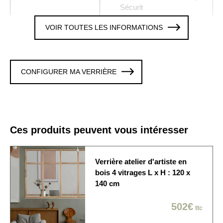
Sécurit
VOIR TOUTES LES INFORMATIONS
2 x 5 Verres trempé 8 mm
Vitrages
clair
Colori / Finition
CHENE
CONFIGURER MA VERRIÈRE
Verrière avec 1 traverse,
Traverse
hauteur de l'imposte 300
mm
La verrière est fixée sur
Ces produits peuvent vous intéresser
les 4 cotés. Cette option
Fixation murale
est modifiable en
personnalisant la verrière
Verrière atelier d'artiste en
bois 4 vitrages L x H : 120 x
Origine de
140 cm
Produit fabriqué en France
fabrication
502€
ttc
La verrière est