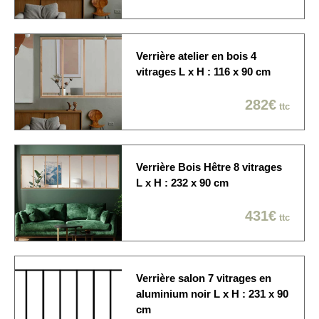
La verrière est
Délai de fabrication
généralement expédiée
sous 10 à 15 jours ouvrés
Verrière atelier en bois 4
Economique / Choix du
vitrages L x H : 116 x 90 cm
jour
Sur rendez-vous: 1/2
Modes de livraison
282€
ttc
journée / créneau de 2
heures / Dans la pièce de
votre choix
Verrière Bois Hêtre 8 vitrages
L x H : 232 x 90 cm
431€
ttc
Verrière salon 7 vitrages en
aluminium noir L x H : 231 x 90
cm