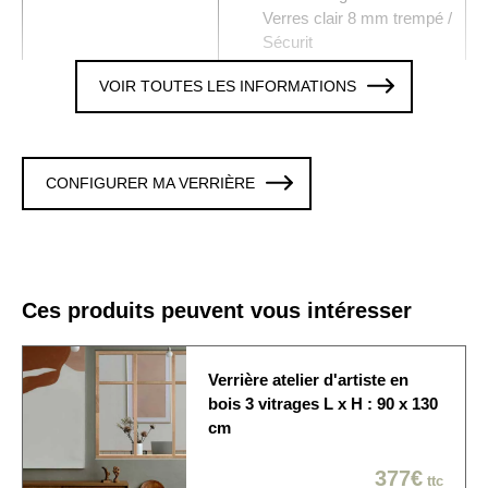
Verres clair 8 mm trempé /
Sécurit
VOIR TOUTES LES INFORMATIONS
2 x 3 Verres trempé 8 mm
Vitrages
clair
Colori / Finition
CHENE
CONFIGURER MA VERRIÈRE
Verrière avec 1 traverse,
Traverse
hauteur de l'imposte 300
mm
La verrière est fixée sur
Ces produits peuvent vous intéresser
les 4 cotés. Cette option
Fixation murale
est modifiable en
personnalisant la verrière
Verrière atelier d'artiste en
bois 3 vitrages L x H : 90 x 130
Origine de
cm
Produit fabriqué en France
fabrication
377€
ttc