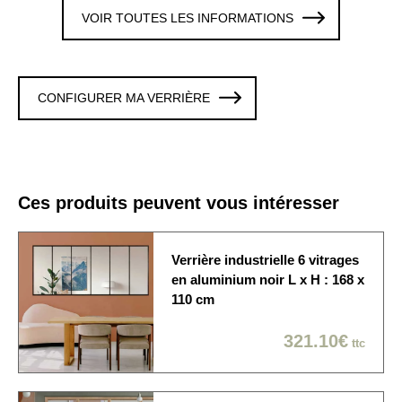
VOIR TOUTES LES INFORMATIONS
2 Verres trempé 8 mm
Vitrages
clair
Colori / Finition
NOIR
CONFIGURER MA VERRIÈRE
La verrière est fixée sur
les 4 cotés. Cette option
Fixation murale
est modifiable en
personnalisant la verrière
Ces produits peuvent vous intéresser
Origine de
Produit fabriqué en France
fabrication
Verrière industrielle 6 vitrages
La verrière est
en aluminium noir L x H : 168 x
Délai de fabrication
généralement expédiée
110 cm
sous 10 à 15 jours ouvrés
321.10€
ttc
Economique / Choix du
jour
Sur rendez-vous: 1/2
Modes de livraison