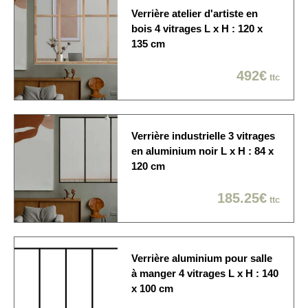
journée / créneau de 2
Verrière atelier d'artiste en
heures / Dans la pièce de
bois 4 vitrages L x H : 120 x
votre choix
135 cm
492€
ttc
Verrière industrielle 3 vitrages
en aluminium noir L x H : 84 x
120 cm
185.25€
ttc
Verrière aluminium pour salle
à manger 4 vitrages L x H : 140
x 100 cm