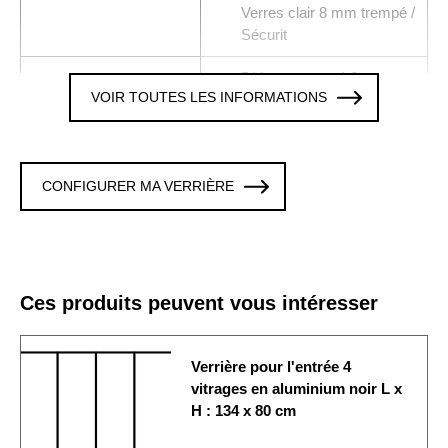
Verres clair 8 mm trempé /
Sécurit
5 Verres trempé 8 mm
Vitrages
VOIR TOUTES LES INFORMATIONS
clair
Colori / Finition
NOIR
La verrière est fixée sur
CONFIGURER MA VERRIÈRE
les 4 cotés. Cette option
Fixation murale
est modifiable en
personnalisant la verrière
Origine de
Ces produits peuvent vous intéresser
Produit fabriqué en France
fabrication
La verrière est
Verrière pour l'entrée 4
Délai de fabrication
généralement expédiée
vitrages en aluminium noir L x
sous 10 à 15 jours ouvrés
H : 134 x 80 cm
Economique / Choix du