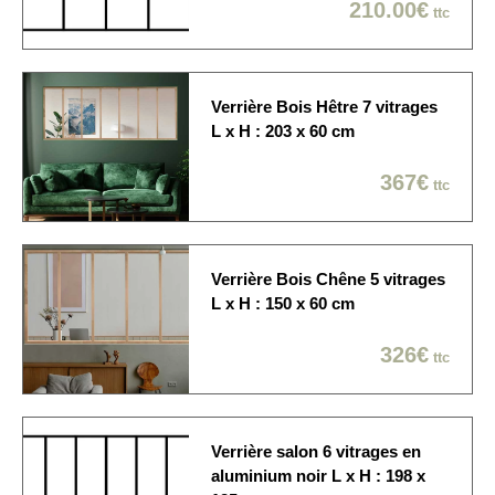
210.00€
ttc
jour
Sur rendez-vous: 1/2
Modes de livraison
journée / créneau de 2
heures / Dans la pièce de
Verrière Bois Hêtre 7 vitrages
votre choix
L x H : 203 x 60 cm
367€
ttc
Verrière Bois Chêne 5 vitrages
L x H : 150 x 60 cm
326€
ttc
Verrière salon 6 vitrages en
aluminium noir L x H : 198 x