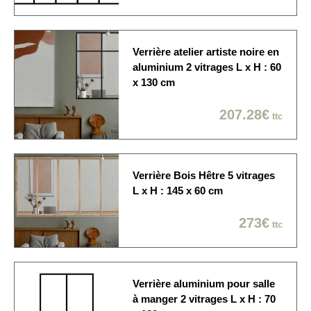
Sur rendez-vous: 1/2
Modes de livraison
journée / créneau de 2
heures / Dans la pièce de
Verrière atelier artiste noire en
votre choix
aluminium 2 vitrages L x H : 60
x 130 cm
207.28€
ttc
Verrière Bois Hêtre 5 vitrages
L x H : 145 x 60 cm
273€
ttc
Verrière aluminium pour salle
à manger 2 vitrages L x H : 70