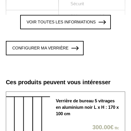
Sécurit
6 Verres trempé 8 mm
Vitrages
VOIR TOUTES LES INFORMATIONS
clair
Colori / Finition
NOIR
La verrière est fixée sur
CONFIGURER MA VERRIÈRE
les 4 cotés. Cette option
Fixation murale
est modifiable en
personnalisant la verrière
Origine de
Ces produits peuvent vous intéresser
Produit fabriqué en France
fabrication
La verrière est
Verrière de bureau 5 vitrages
Délai de fabrication
généralement expédiée
en aluminium noir L x H : 170 x
sous 10 à 15 jours ouvrés
100 cm
Economique / Choix du
300.00€
ttc
jour