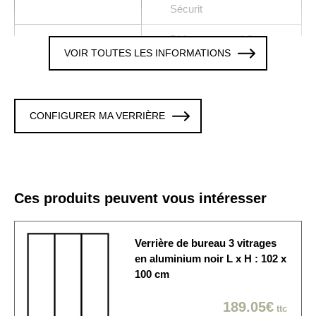
Sécurit
5 Verres trempé 8 mm
Vitrages
VOIR TOUTES LES INFORMATIONS
clair
Colori / Finition
NOIR
La verrière est fixée sur
CONFIGURER MA VERRIÈRE
les 4 cotés. Cette option
Fixation murale
est modifiable en
personnalisant la verrière
Origine de
Ces produits peuvent vous intéresser
Produit fabriqué en France
fabrication
La verrière est
Verrière de bureau 3 vitrages
Délai de fabrication
généralement expédiée
en aluminium noir L x H : 102 x
sous 10 à 15 jours ouvrés
100 cm
Economique / Choix du
189.05€
ttc
jour