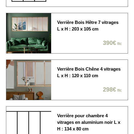
Sur rendez-vous: 1/2
Modes de livraison
journée / créneau de 2
heures / Dans la pièce de
Verrière Bois Hêtre 7 vitrages
votre choix
L x H : 203 x 105 cm
390€
ttc
Verrière Bois Chêne 4 vitrages
L x H : 120 x 110 cm
298€
ttc
Verrière pour chambre 4
vitrages en aluminium noir L x
H : 134 x 80 cm